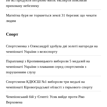
Не всі продукти потрібно мити: експерти пояснили
приховану небезпеку
Магнітна буря не торкнеться землі 31 березня: що чекати
людям
Спорт
Спортсменка з Олександрії здобула дві золоті нагороди на
чемпіонаті України з велоспорту
Параплавці з Кропивницького вибороли 5 медалей на
чемпіонаті України з плавання серед спортсменів з
порушенням слуху
Спортсмени КДЮСШ №1 вибороли три медалі на
чемпіонаті Кіровоградської області з гирьового спорту
Чемпіонський бій у Єгипті: Усик вийде проти Ріко
Верховена