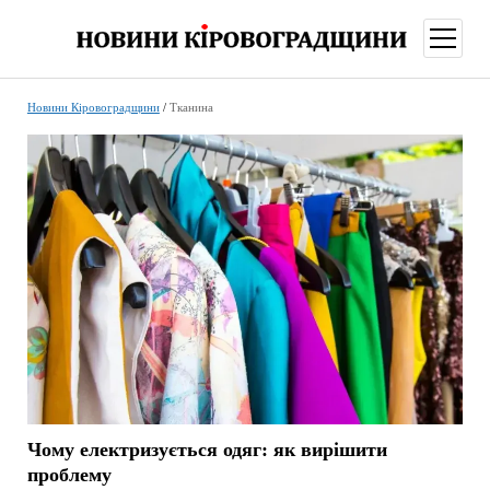
відкри
меню
Новини Кіровоградщини
/
Тканина
Чому електризується одяг: як вирішити
проблему