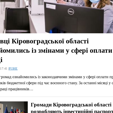
вці Кіровоградської області
йомились із змінами у сфері оплати
і
17:41 |
РІЗНЕ
громад ознайомились із законодавчими змінами у сфері оплати п
ків бюджетної сфери під час воєнного стану. За останні місяці у 
праці працівників…
Громади Кіровоградської області
розробляють інвестиційні паспорт