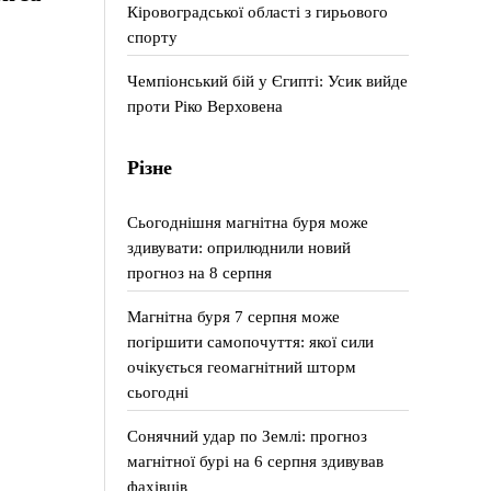
Кіровоградської області з гирьового
спорту
Чемпіонський бій у Єгипті: Усик вийде
проти Ріко Верховена
Різне
Сьогоднішня магнітна буря може
здивувати: оприлюднили новий
прогноз на 8 серпня
Магнітна буря 7 серпня може
погіршити самопочуття: якої сили
очікується геомагнітний шторм
сьогодні
Сонячний удар по Землі: прогноз
магнітної бурі на 6 серпня здивував
фахівців