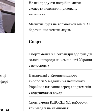
Не всі продукти потрібно мити:
експерти пояснили приховану
небезпеку
Магнітна буря не торкнеться землі 31
березня: що чекати людям
Спорт
Спортсменка з Олександрії здобула дві
золоті нагороди на чемпіонаті України
з велоспорту
Параплавці з Кропивницького
раці
вибороли 5 медалей на чемпіонаті
сфері
України з плавання серед спортсменів
з порушенням слуху
Спортсмени КДЮСШ №1 вибороли
три медалі на чемпіонаті
и за