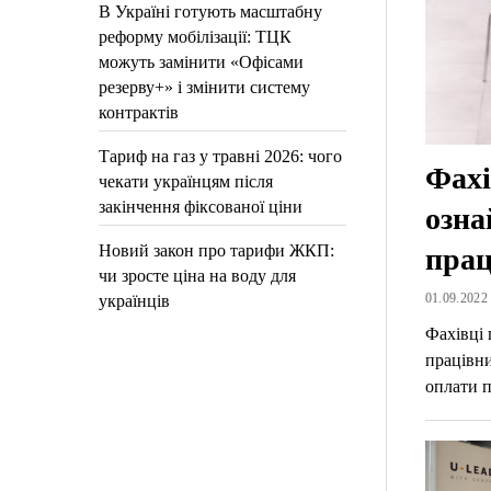
В Україні готують масштабну
реформу мобілізації: ТЦК
можуть замінити «Офісами
резерву+» і змінити систему
контрактів
Тариф на газ у травні 2026: чого
Фахі
чекати українцям після
закінчення фіксованої ціни
озна
Новий закон про тарифи ЖКП:
прац
чи зросте ціна на воду для
01.09.2022 
українців
Фахівці 
працівни
оплати 