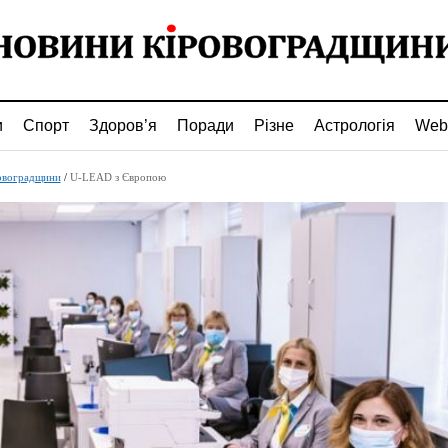
и
Спорт
Здоров’я
Поради
Різне
Астрологія
Web
овоградщини
/
U-LEAD з Європою