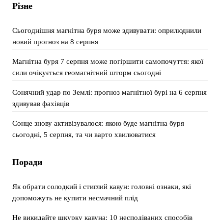
Різне
Сьогоднішня магнітна буря може здивувати: оприлюднили
новий прогноз на 8 серпня
Магнітна буря 7 серпня може погіршити самопочуття: якої
сили очікується геомагнітний шторм сьогодні
Сонячний удар по Землі: прогноз магнітної бурі на 6 серпня
здивував фахівців
Сонце знову активізувалося: якою буде магнітна буря
сьогодні, 5 серпня, та чи варто хвилюватися
Поради
Як обрати солодкий і стиглий кавун: головні ознаки, які
допоможуть не купити несмачний плід
Не викидайте шкурку кавуна: 10 несподіваних способів