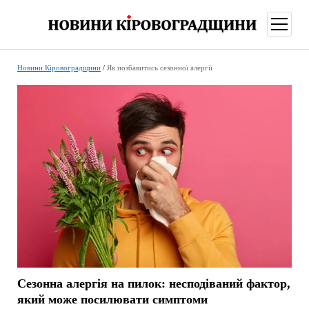
відкри
меню
Новини Кіровоградщини
/
Як позбавитись сезонної алергії
Сезонна алергія на пилок: несподіваний фактор,
який може посилювати симптоми