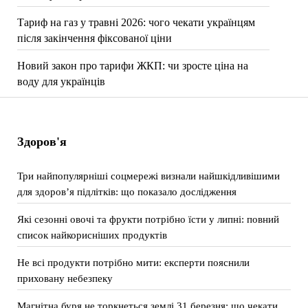
Тариф на газ у травні 2026: чого чекати українцям
після закінчення фіксованої ціни
Новий закон про тарифи ЖКП: чи зросте ціна на
воду для українців
Здоров'я
Три найпопулярніші соцмережі визнали найшкідливішими
для здоров’я підлітків: що показало дослідження
Які сезонні овочі та фрукти потрібно їсти у липні: повний
список найкорисніших продуктів
Не всі продукти потрібно мити: експерти пояснили
приховану небезпеку
Магнітна буря не торкнеться землі 31 березня: що чекати