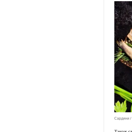
Сардини / 
Також са