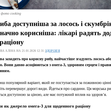
 фото cooking
иба доступніша за лосось і скумбрі
значно корисніша: лікарі радять до
 раціону
А АЛІНА НА 21.01.2026 12:31 |
ЗДОРОВ'Я
ва заходить про корисну рибу, найчастіше згадують лосось аб
ю. Вони давно асоціюються з омега-3, здоровим серцем і пра
нням.
нш популярний варіант, який не поступається за поживною цінні
віть перевершує дорогі види. Йдеться про сардини. Ця морська р
ься доступною за ціною, але має потужний вплив на здоров’я.
и як джерело омега-3 для щоденного раціону