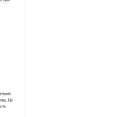
печний
ляд. Це
исть