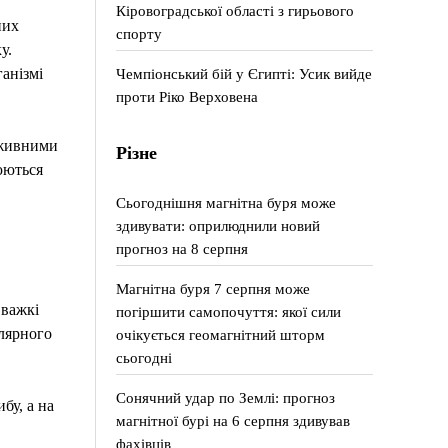
Кіровоградської області з гирьового
них
спорту
у.
Чемпіонський бій у Єгипті: Усик вийде
анізмі
проти Ріко Верховена
оживними
Різне
юються
Сьогоднішня магнітна буря може
здивувати: оприлюднили новий
прогноз на 8 серпня
Магнітна буря 7 серпня може
 важкі
погіршити самопочуття: якої сили
лярного
очікується геомагнітний шторм
сьогодні
Сонячний удар по Землі: прогноз
бу, а на
магнітної бурі на 6 серпня здивував
фахівців