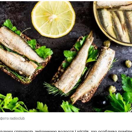
фото radioclub
рдини сприяють зміцненню волосся і нігтів, що особливо поміт