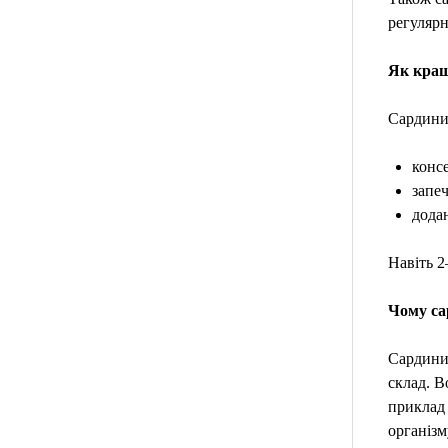
регуляр
Як кращ
Сардини 
консе
запеч
додан
Навіть 2
Чому са
Сардини 
склад. В
приклад 
організм