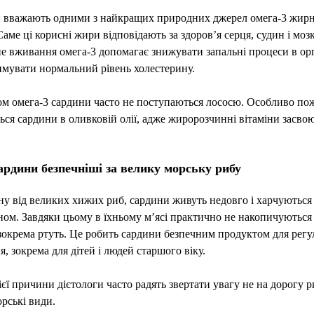
 вважають одними з найкращих природних джерел омега-3 жир
Саме ці корисні жири відповідають за здоров’я серця, судин і мозк
е вживання омега-3 допомагає знижувати запальні процеси в орг
имувати нормальний рівень холестерину.
ом омега-3 сардини часто не поступаються лососю. Особливо п
ся сардини в оливковій олії, адже жиророзчинні вітаміни засво
ардини безпечніші за велику морську рибу
ну від великих хижих риб, сардини живуть недовго і харчуються
ом. Завдяки цьому в їхньому м’ясі практично не накопичуються
зокрема ртуть. Це робить сардини безпечним продуктом для регу
, зокрема для дітей і людей старшого віку.
ієї причини дієтологи часто радять звертати увагу не на дорогу ри
орські види.