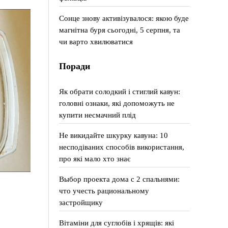
Сонце знову активізувалося: якою буде
магнітна буря сьогодні, 5 серпня, та
чи варто хвилюватися
Поради
Як обрати солодкий і стиглий кавун:
головні ознаки, які допоможуть не
купити несмачний плід
Не викидайте шкурку кавуна: 10
несподіваних способів використання,
про які мало хто знає
Выбор проекта дома с 2 спальнями:
что учесть рациональному
застройщику
Вітаміни для суглобів і хрящів: які