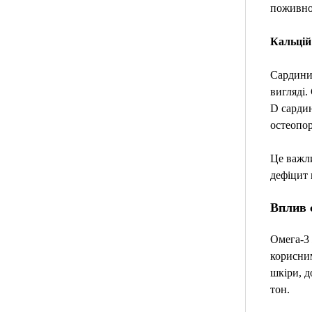
поживною
Кальцій 
Сардини 
вигляді.
D сардин
остеопор
Це важли
дефіцит 
Вплив 
Омега-3 
корисним
шкіри, д
тон.