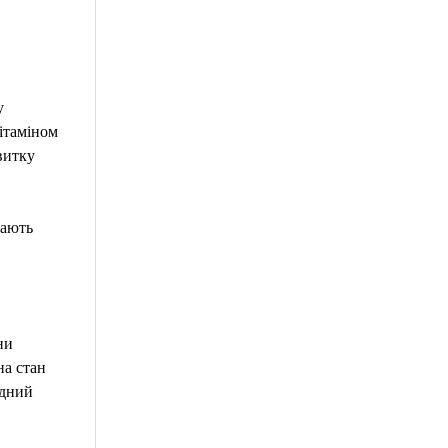
у
ітаміном
витку
мають
ни
на стан
одний