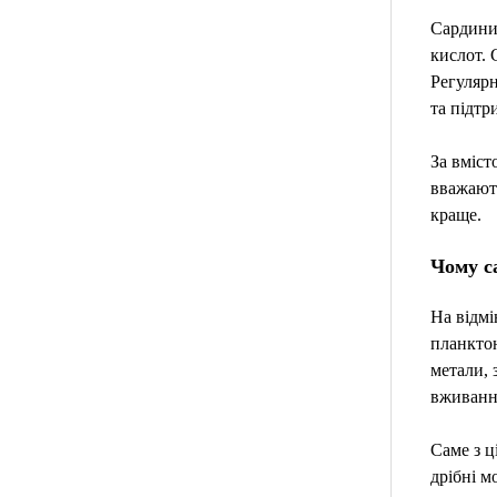
Сардини
кислот. 
Регулярн
та підтр
За вміст
вважають
краще.
Чому с
На відмі
планктон
метали, 
вживання
Саме з ц
дрібні м