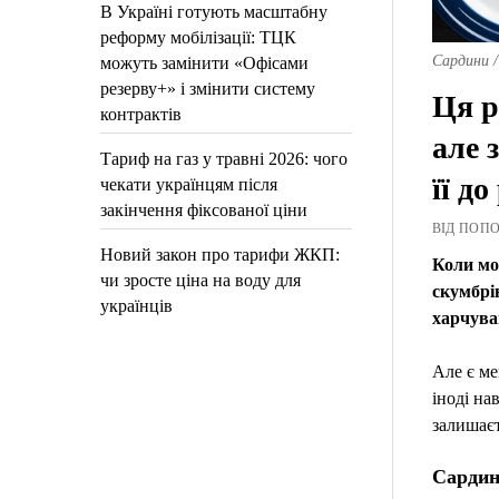
В Україні готують масштабну
реформу мобілізації: ТЦК
Сардини /
можуть замінити «Офісами
резерву+» і змінити систему
Ця р
контрактів
але 
Тариф на газ у травні 2026: чого
її до
чекати українцям після
закінчення фіксованої ціни
ВІД ПОПОВ
Новий закон про тарифи ЖКП:
Коли мо
чи зросте ціна на воду для
скумбрі
українців
харчува
Але є ме
іноді на
залишаєт
Сардин