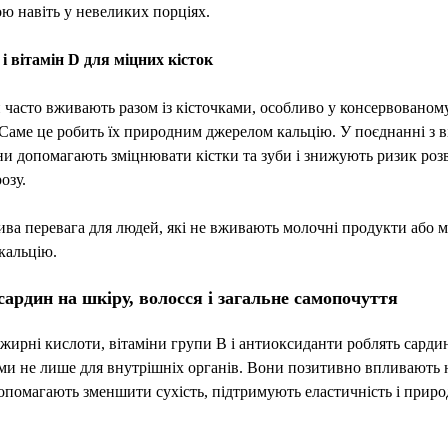
 навіть у невеликих порціях.
і вітамін D для міцних кісток
часто вживають разом із кісточками, особливо у консервованом
 Саме це робить їх природним джерелом кальцію. У поєднанні з в
и допомагають зміцнювати кістки та зуби і знижують ризик роз
озу.
ва перевага для людей, які не вживають молочні продукти або 
кальцію.
сардин на шкіру, волосся і загальне самопочуття
жирні кислоти, вітаміни групи B і антиоксиданти роблять сарди
и не лише для внутрішніх органів. Вони позитивно впливають 
опомагають зменшити сухість, підтримують еластичність і прир