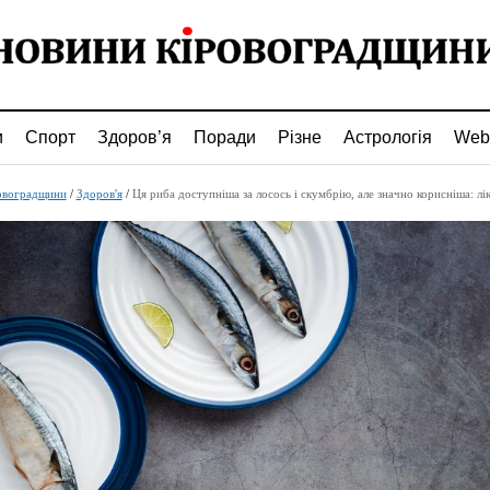
и
Спорт
Здоров’я
Поради
Різне
Астрологія
Web
овоградщини
/
Здоров'я
/
Ця риба доступніша за лосось і скумбрію, але значно корисніша: лікарі радять додати ї