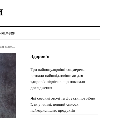
-камери
ї до раціону
Здоров'я
Три найпопулярніші соцмережі
визнали найшкідливішими для
здоров’я підлітків: що показало
дослідження
Які сезонні овочі та фрукти потрібно
їсти у липні: повний список
найкорисніших продуктів