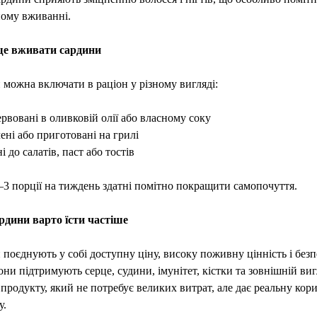
ному вживанні.
е вживати сардини
можна включати в раціон у різному вигляді:
рвовані в оливковій олії або власному соку
ені або приготовані на грилі
і до салатів, паст або тостів
–3 порції на тиждень здатні помітно покращити самопочуття.
рдини варто їсти частіше
поєднують у собі доступну ціну, високу поживну цінність і без
они підтримують серце, судини, імунітет, кістки та зовнішній виг
продукту, який не потребує великих витрат, але дає реальну кор
у.