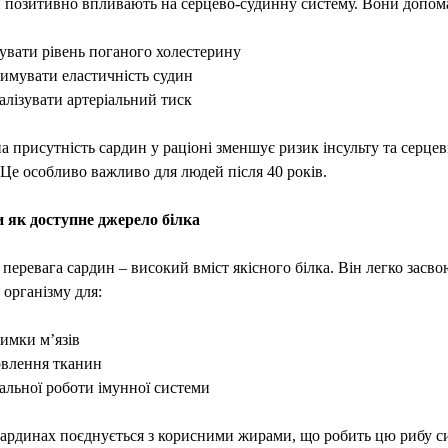
 позитивно впливають на серцево-судинну систему. Вони допом
увати рівень поганого холестерину
римувати еластичність судин
алізувати артеріальний тиск
а присутність сардин у раціоні зменшує ризик інсульту та серце
 Це особливо важливо для людей після 40 років.
 як доступне джерело білка
перевага сардин – високий вміст якісного білка. Він легко засво
 організму для:
имки м’язів
овлення тканин
альної роботи імунної системи
сардинах поєднується з корисними жирами, що робить цю рибу с