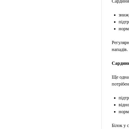
Сардини
зниж
підт
норм
Регулярн
нападів.
Сардини
Ще одна 
потрібен
підтр
відн
норм
Білок у 