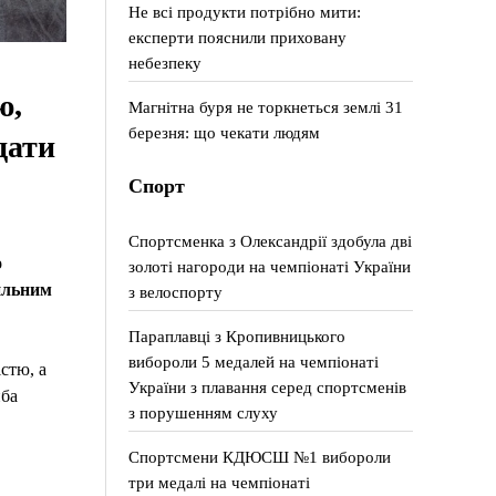
Не всі продукти потрібно мити:
експерти пояснили приховану
небезпеку
ю,
Магнітна буря не торкнеться землі 31
березня: що чекати людям
дати
Спорт
Спортсменка з Олександрії здобула дві
о
золоті нагороди на чемпіонаті України
вильним
з велоспорту
Параплавці з Кропивницького
вибороли 5 медалей на чемпіонаті
стю, а
України з плавання серед спортсменів
иба
з порушенням слуху
Спортсмени КДЮСШ №1 вибороли
три медалі на чемпіонаті