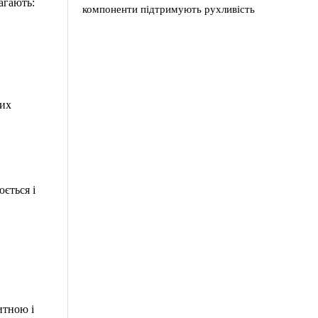
агають:
компоненти підтримують рухливість
вих
юється і
итною і