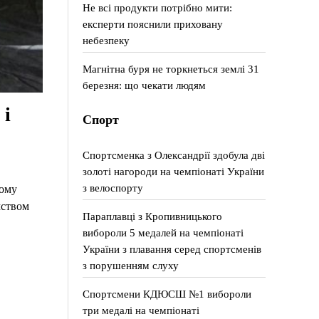
Не всі продукти потрібно мити:
експерти пояснили приховану
небезпеку
Магнітна буря не торкнеться землі 31
березня: що чекати людям
 і
Спорт
Спортсменка з Олександрії здобула дві
золоті нагороди на чемпіонаті України
з велоспорту
кому
мством
Параплавці з Кропивницького
вибороли 5 медалей на чемпіонаті
України з плавання серед спортсменів
з порушенням слуху
Спортсмени КДЮСШ №1 вибороли
три медалі на чемпіонаті