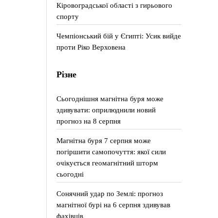
Кіровоградської області з гирьового
спорту
Чемпіонський бій у Єгипті: Усик вийде
проти Ріко Верховена
Різне
Сьогоднішня магнітна буря може
здивувати: оприлюднили новий
прогноз на 8 серпня
Магнітна буря 7 серпня може
погіршити самопочуття: якої сили
очікується геомагнітний шторм
сьогодні
Сонячний удар по Землі: прогноз
магнітної бурі на 6 серпня здивував
фахівців