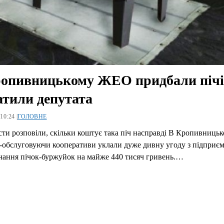
опивницькому ЖЕО придбали пічі
атили депутата
10:24 |
ГОЛОВНЕ
ти розповіли, скільки коштує така піч насправді В Кропивниць
-обслуговуючи кооперативи уклали дуже дивну угоду з підприє
чання пічок-буржуйок на майже 440 тисяч гривень.…