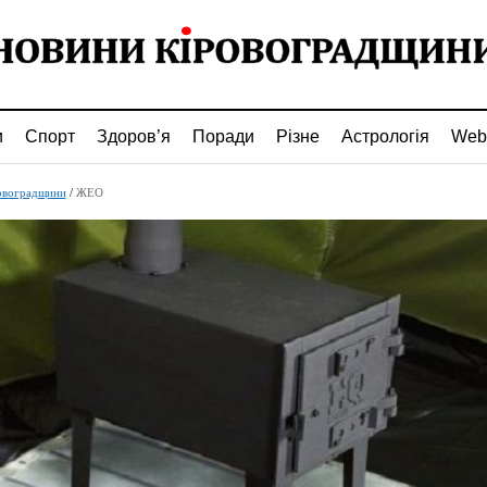
и
Спорт
Здоров’я
Поради
Різне
Астрологія
Web
овоградщини
/
ЖЕО