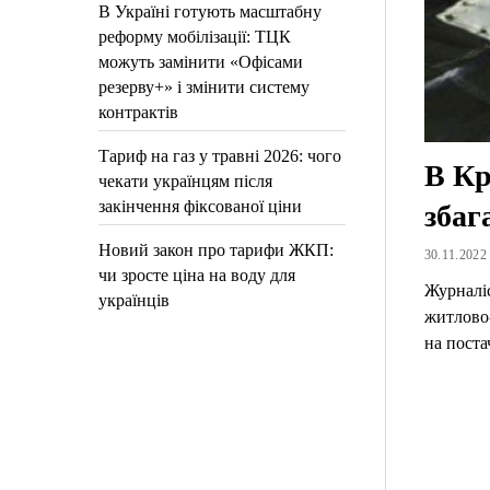
В Україні готують масштабну
реформу мобілізації: ТЦК
можуть замінити «Офісами
резерву+» і змінити систему
контрактів
Тариф на газ у травні 2026: чого
В Кр
чекати українцям після
закінчення фіксованої ціни
збаг
Новий закон про тарифи ЖКП:
30.11.2022 
чи зросте ціна на воду для
Журналіс
українців
житлово
на поста