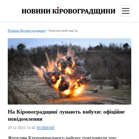
відкри
меню
Новини Кіровоградщини
/
Знам'янський кар'єр
На Кіровоградщині лунають вибухи: офіційне
повідомлення
29.12.2025 13:43 |
НОВИНИ
Жителям Кропивницького району повідомили про