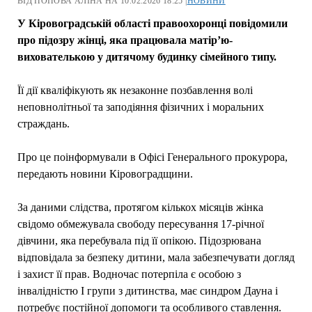
ВІД ПОПОВА АЛІНА НА 10.02.2026 18:25 |
НОВИНИ
У Кіровоградській області правоохоронці повідомили
про підозру жінці, яка працювала матір’ю-
вихователькою у дитячому будинку сімейного типу.
Її дії кваліфікують як незаконне позбавлення волі
неповнолітньої та заподіяння фізичних і моральних
страждань.
Про це поінформували в Офісі Генерального прокурора,
передають новини Кіровоградщини.
За даними слідства, протягом кількох місяців жінка
свідомо обмежувала свободу пересування 17-річної
дівчини, яка перебувала під її опікою. Підозрювана
відповідала за безпеку дитини, мала забезпечувати догляд
і захист її прав. Водночас потерпіла є особою з
інвалідністю I групи з дитинства, має синдром Дауна і
потребує постійної допомоги та особливого ставлення.