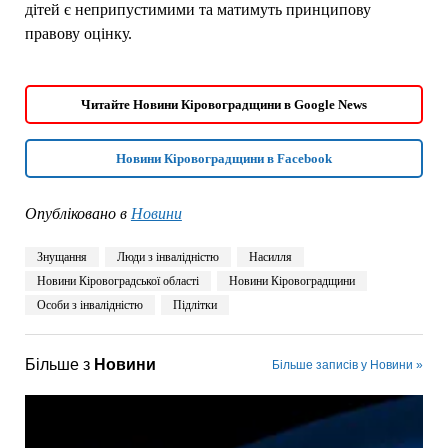
дітей є неприпустимими та матимуть принципову
правову оцінку.
Читайте Новини Кіровоградщини в Google News
Новини Кіровоградщини в Facebook
Опубліковано в
Новини
Знущання
Люди з інвалідністю
Насилля
Новини Кіровоградської області
Новини Кіровоградщини
Особи з інвалідністю
Підлітки
Більше з
Новини
Більше записів у Новини »