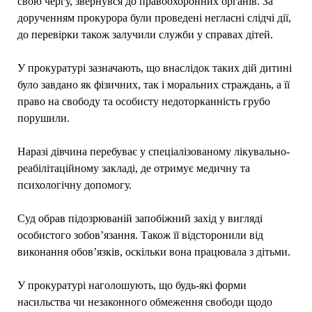
свою чергу, звернувся до правоохоронних органів. За
дорученням прокурора були проведені негласні слідчі дії,
до перевірки також залучили служби у справах дітей.
У прокуратурі зазначають, що внаслідок таких дій дитині
було завдано як фізичних, так і моральних страждань, а її
право на свободу та особисту недоторканність грубо
порушили.
Наразі дівчина перебуває у спеціалізованому лікувально-
реабілітаційному закладі, де отримує медичну та
психологічну допомогу.
Суд обрав підозрюваній запобіжний захід у вигляді
особистого зобов’язання. Також її відсторонили від
виконання обов’язків, оскільки вона працювала з дітьми.
У прокуратурі наголошують, що будь-які форми
насильства чи незаконного обмеження свободи щодо