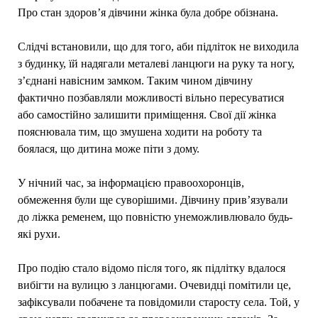
Про стан здоров’я дівчини жінка була добре обізнана.
Слідчі встановили, що для того, аби підліток не виходила
з будинку, їй надягали металеві ланцюги на руку та ногу,
з’єднані навісним замком. Таким чином дівчину
фактично позбавляли можливості вільно пересуватися
або самостійно залишити приміщення. Свої дії жінка
пояснювала тим, що змушена ходити на роботу та
боялася, що дитина може піти з дому.
У нічний час, за інформацією правоохоронців,
обмеження були ще суворішими. Дівчину прив’язували
до ліжка ременем, що повністю унеможливлювало будь-
які рухи.
Про подію стало відомо після того, як підлітку вдалося
вибігти на вулицю з ланцюгами. Очевидці помітили це,
зафіксували побачене та повідомили старосту села. Той, у