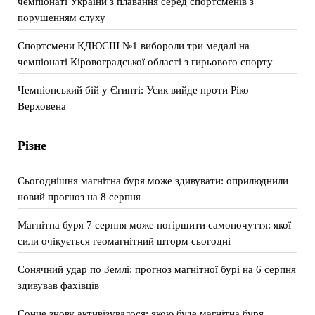
чемпіонаті України з плавання серед спортсменів з
порушенням слуху
Спортсмени КДЮСШ №1 вибороли три медалі на
чемпіонаті Кіровоградської області з гирьового спорту
Чемпіонський бій у Єгипті: Усик вийде проти Ріко
Верховена
Різне
Сьогоднішня магнітна буря може здивувати: оприлюднили
новий прогноз на 8 серпня
Магнітна буря 7 серпня може погіршити самопочуття: якої
сили очікується геомагнітний шторм сьогодні
Сонячний удар по Землі: прогноз магнітної бурі на 6 серпня
здивував фахівців
Сонце знову активізувалося: якою буде магнітна буря