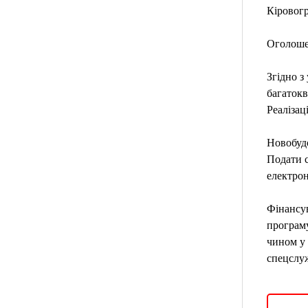
Кіровог
Оголошен
Згідно з
багатокв
Реалізац
Новобудо
Подати с
електрон
Фінансув
програму
чином у 
спецслу