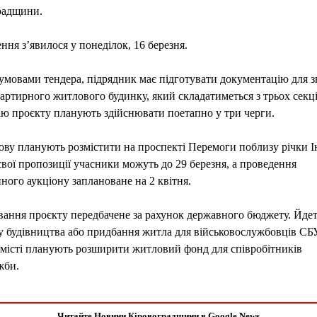
радщини.
ня з’явилося у понеділок, 16 березня.
 умовами тендера, підрядник має підготувати документацію для 
артирного житлового будинку, який складатиметься з трьох секці
ію проєкту планують здійснювати поетапно у три черги.
ву планують розмістити на проспекті Перемоги поблизу річки І
вої пропозиції учасники можуть до 29 березня, а проведення
ного аукціону заплановане на 2 квітня.
ання проєкту передбачене за рахунок державного бюджету. Йдет
 будівництва або придбання житла для військовослужбовців СБ
місті планують розширити житловий фонд для співробітників
жби.
Читайте Новини Кіровоградщини в Google News