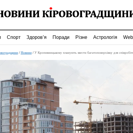
и
Спорт
Здоров’я
Поради
Різне
Астрологія
Web
овоградщини
/
Новини
/
У Кропивницькому планують звести багатоповерхівку для співробіт