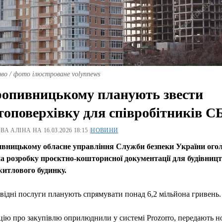
во / фото ілюстроване volynnews
опивницькому планують звести
топоверхівку для співробітників С
А АЛІНА НА 16.03.2026 18:15 |
НОВИНИ
вницькому обласне управління Служби безпеки України ого
на розробку проєктно-кошторисної документації для будівниц
житлового будинку.
відні послуги планують спрямувати понад 6,2 мільйона гривень.
ію про закупівлю оприлюднили у системі Prozorro, передають 