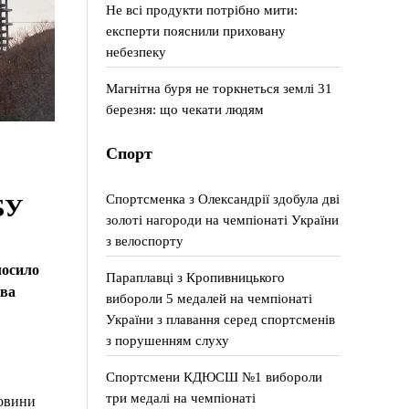
Не всі продукти потрібно мити:
експерти пояснили приховану
небезпеку
Магнітна буря не торкнеться землі 31
березня: що чекати людям
Спорт
Спортсменка з Олександрії здобула дві
БУ
золоті нагороди на чемпіонаті України
з велоспорту
лосило
Параплавці з Кропивницького
тва
вибороли 5 медалей на чемпіонаті
України з плавання серед спортсменів
з порушенням слуху
Спортсмени КДЮСШ №1 вибороли
три медалі на чемпіонаті
новини