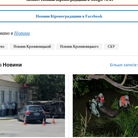
Новини Кіровоградщини в Facebook
вано в
Новини
тво
Новини Кропивницький
Новини Кропивницького
СБУ
з
Новини
Більше записів