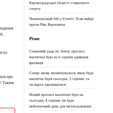
Кіровоградської області з гирьового
спорту
Чемпіонський бій у Єгипті: Усик вийде
проти Ріко Верховена
зведення
й.
Різне
Сонячний удар по Землі: прогноз
нгул.
магнітної бурі на 6 серпня здивував
фахівців
Сонце знову активізувалося: якою буде
ься про
магнітна буря сьогодні, 5 серпня, та
У. Таким
чи варто хвилюватися
Новий прогноз магнітної бурі на
сьогодні, 4 серпня: чи буде
небезпечний день для метеозалежних