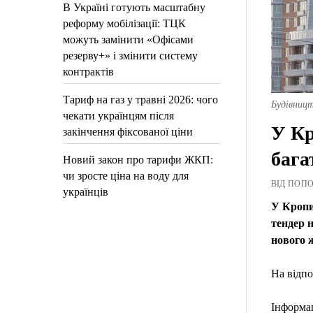
В Україні готують масштабну
реформу мобілізації: ТЦК
можуть замінити «Офісами
резерву+» і змінити систему
контрактів
Тариф на газ у травні 2026: чого
Будівницт
чекати українцям після
У Кр
закінчення фіксованої ціни
бага
Новий закон про тарифи ЖКП:
чи зросте ціна на воду для
ВІД ПОПОВ
українців
У Кропи
тендер 
нового 
На відпо
Інформац