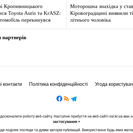
рі Кропивницького
Моторошна знахідка у став
ися Toyota Auris та KrASZ:
Кіровоградщині виявили т
томобіль перекинувся
літнього чоловіка
 партнерів
і контакти
Політика конфіденційності
Угода користува
осконалити роботу веб-сайту. Наступне прибуття на веб-сайті osr.kr.ua має н
застосування >
ди поділяє погляди та думки авторів публікацій. Використання будь-яких мате