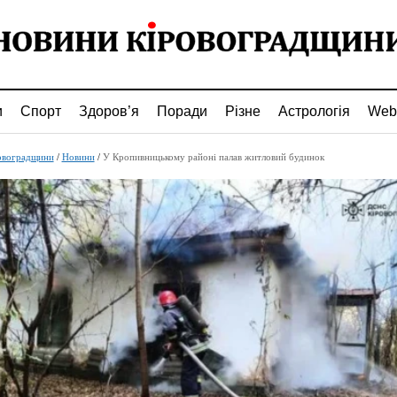
и
Спорт
Здоров’я
Поради
Різне
Астрологія
Web
овоградщини
/
Новини
/
У Кропивницькому районі палав житловий будинок