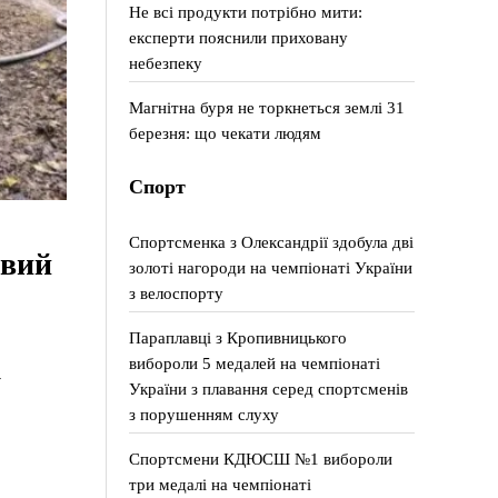
Не всі продукти потрібно мити:
експерти пояснили приховану
небезпеку
Магнітна буря не торкнеться землі 31
березня: що чекати людям
Спорт
Спортсменка з Олександрії здобула дві
овий
золоті нагороди на чемпіонаті України
з велоспорту
Параплавці з Кропивницького
вибороли 5 медалей на чемпіонаті
у
України з плавання серед спортсменів
з порушенням слуху
Спортсмени КДЮСШ №1 вибороли
три медалі на чемпіонаті