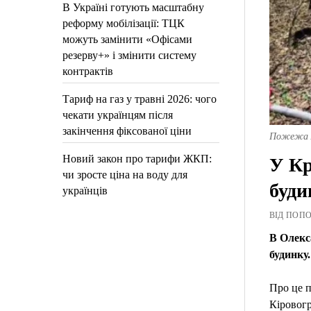
В Україні готують масштабну
реформу мобілізації: ТЦК
можуть замінити «Офісами
резерву+» і змінити систему
контрактів
Тариф на газ у травні 2026: чого
чекати українцям після
закінчення фіксованої ціни
Пожежа /
Новий закон про тарифи ЖКП:
У Кр
чи зросте ціна на воду для
буди
українців
ВІД ПОПОВ
В Олекс
будинку.
Про це 
Кіровог