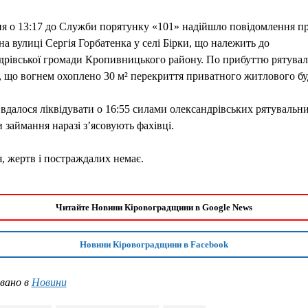
я о 13:17 до Служби порятунку «101» надійшло повідомлення п
а вулиці Сергія Горбатенка у селі Бірки, що належить до
дрівської громади Кропивницького району. По прибуттю рятува
 що вогнем охоплено 30 м² перекриття приватного житлового бу
далося ліквідувати о 16:55 силами олександрівських рятувальни
займання наразі з’ясовують фахівці.
, жертв і постраждалих немає.
Читайте Новини Кіровоградщини в Google News
Новини Кіровоградщини в Facebook
вано в
Новини