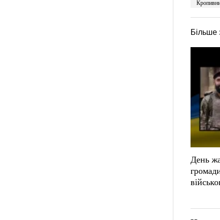
Кропивни
Більше 
День жа
громад
військ