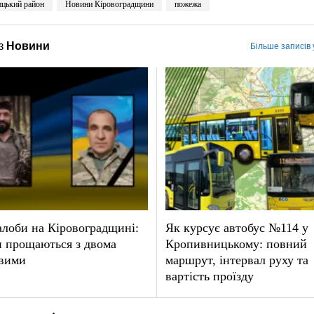
цький район
Новини Кіровоградщини
пожежа
з
Новини
Більше записів
лоби на Кіровоградщині:
Як курсує автобус №114 у
и прощаються з двома
Кропивницькому: повний
овими
маршрут, інтервал руху та
вартість проїзду