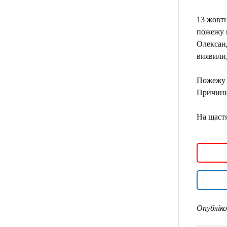
13 жовтн
пожежу н
Олексан
виявили,
Пожежу в
Причини 
На щастя
Опубліко