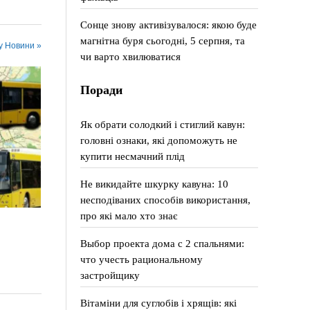
Сонце знову активізувалося: якою буде
магнітна буря сьогодні, 5 серпня, та
 у Новини »
чи варто хвилюватися
Поради
Як обрати солодкий і стиглий кавун:
головні ознаки, які допоможуть не
купити несмачний плід
Не викидайте шкурку кавуна: 10
несподіваних способів використання,
про які мало хто знає
Выбор проекта дома с 2 спальнями:
что учесть рациональному
застройщику
Вітаміни для суглобів і хрящів: які