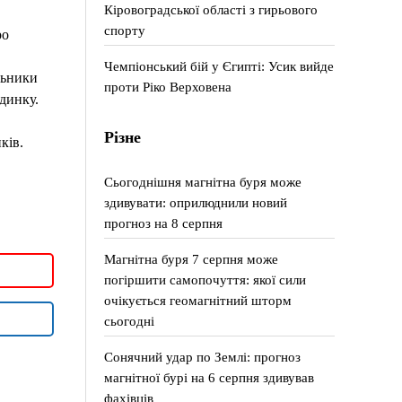
Кіровоградської області з гирьового
спорту
ро
Чемпіонський бій у Єгипті: Усик вийде
льники
проти Ріко Верховена
динку.
Різне
ків.
Сьогоднішня магнітна буря може
здивувати: оприлюднили новий
прогноз на 8 серпня
Магнітна буря 7 серпня може
погіршити самопочуття: якої сили
очікується геомагнітний шторм
сьогодні
Сонячний удар по Землі: прогноз
магнітної бурі на 6 серпня здивував
фахівців