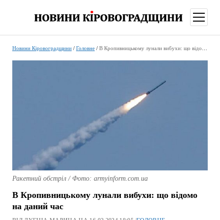
відкри
меню
Новини Кіровоградщини
/
Головне
/
В Кропивницькому лунали вибухи: що відомо на даний час
Ракетний обстріл / Фото: armyinform.com.ua
В Кропивницькому лунали вибухи: що відомо
на даний час