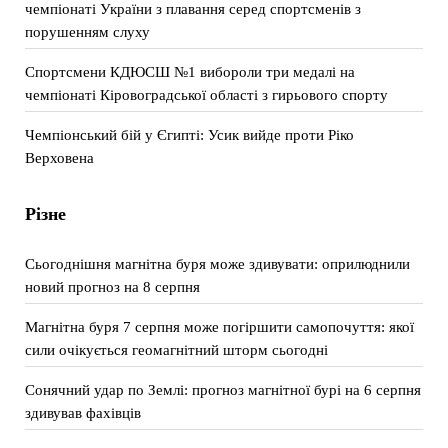
чемпіонаті України з плавання серед спортсменів з
порушенням слуху
Спортсмени КДЮСШ №1 вибороли три медалі на
чемпіонаті Кіровоградської області з гирьового спорту
Чемпіонський бій у Єгипті: Усик вийде проти Ріко
Верховена
Різне
Сьогоднішня магнітна буря може здивувати: оприлюднили
новий прогноз на 8 серпня
Магнітна буря 7 серпня може погіршити самопочуття: якої
сили очікується геомагнітний шторм сьогодні
Сонячний удар по Землі: прогноз магнітної бурі на 6 серпня
здивував фахівців