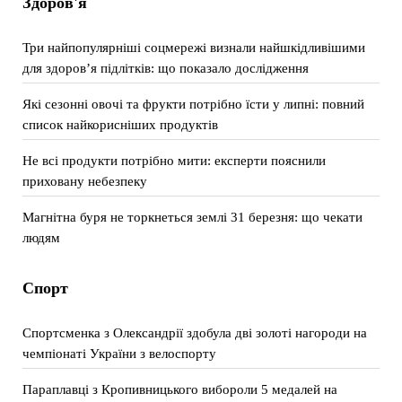
Здоров'я
Три найпопулярніші соцмережі визнали найшкідливішими
для здоров’я підлітків: що показало дослідження
Які сезонні овочі та фрукти потрібно їсти у липні: повний
список найкорисніших продуктів
Не всі продукти потрібно мити: експерти пояснили
приховану небезпеку
Магнітна буря не торкнеться землі 31 березня: що чекати
людям
Спорт
Спортсменка з Олександрії здобула дві золоті нагороди на
чемпіонаті України з велоспорту
Параплавці з Кропивницького вибороли 5 медалей на