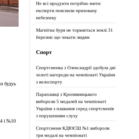
Не всі продукти потрібно мити:
експерти пояснили приховану
небезпеку
Магнітна буря не торкнеться землі 31
березня: що чекати людям
Спорт
Спортсменка з Олександрії здобула дві
золоті нагороди на чемпіонаті України
з велоспорту
и будуь
Параплавці з Кропивницького
вибороли 5 медалей на чемпіонаті
України з плавання серед спортсменів
з порушенням слуху
№4 і №10
Спортсмени КДЮСШ №1 вибороли
три медалі на чемпіонаті