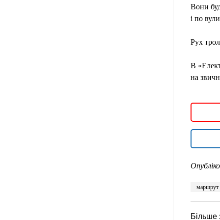
Вони буд
і по вул
Рух трол
В «Елект
на звич
Опубліко
маршрут
Більше 