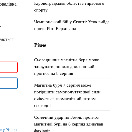
Кіровоградської області з гирьового
овалівка
спорту
Чемпіонський бій у Єгипті: Усик вийде
.
проти Ріко Верховена
таються
Різне
Сьогоднішня магнітна буря може
здивувати: оприлюднили новий
прогноз на 8 серпня
Магнітна буря 7 серпня може
погіршити самопочуття: якої сили
очікується геомагнітний шторм
сьогодні
Сонячний удар по Землі: прогноз
магнітної бурі на 6 серпня здивував
в у Різне »
фахівців