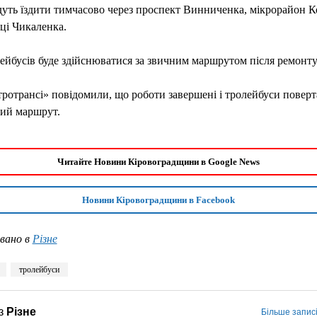
уть їздити тимчасово через проспект Винниченка, мікрорайон К
иці Чикаленка.
ейбусів буде здійснюватися за звичним маршрутом після ремонту
ротрансі» повідомили, що роботи завершені і тролейбуси повер
ний маршрут.
Читайте Новини Кіровоградщини в Google News
Новини Кіровоградщини в Facebook
вано в
Різне
тролейбуси
з
Різне
Більше записі