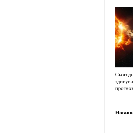
Сьогодн
здивув
прогноз
Новини