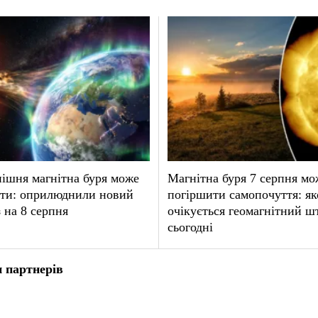
ішня магнітна буря може
Магнітна буря 7 серпня мо
ати: оприлюднили новий
погіршити самопочуття: як
 на 8 серпня
очікується геомагнітний ш
сьогодні
 партнерів