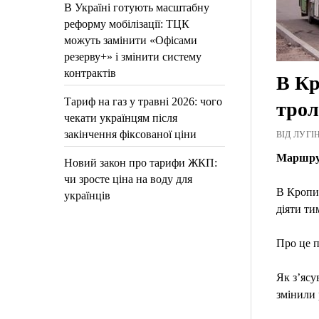
В Україні готують масштабну
реформу мобілізації: ТЦК
можуть замінити «Офісами
резерву+» і змінити систему
контрактів
В Кр
Тариф на газ у травні 2026: чого
трол
чекати українцям після
закінчення фіксованої ціни
ВІД ЛУГІН
Маршрут
Новий закон про тарифи ЖКП:
чи зросте ціна на воду для
В Кропив
українців
діяти ти
Про це 
Як з’ясу
змінили 