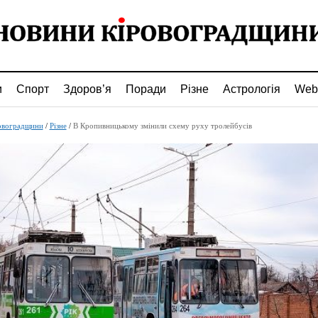
и
Спорт
Здоров’я
Поради
Різне
Астрологія
Web
овоградщини
/
Різне
/
В Кропивницькому змінили схему руху тролейбусів