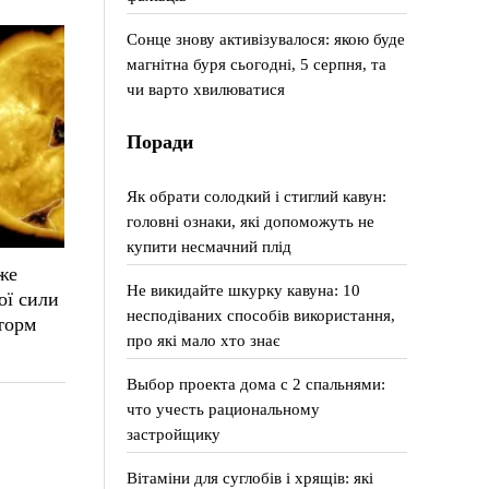
Сонце знову активізувалося: якою буде
магнітна буря сьогодні, 5 серпня, та
чи варто хвилюватися
Поради
Як обрати солодкий і стиглий кавун:
головні ознаки, які допоможуть не
купити несмачний плід
же
Не викидайте шкурку кавуна: 10
ої сили
несподіваних способів використання,
торм
про які мало хто знає
Выбор проекта дома с 2 спальнями:
что учесть рациональному
застройщику
Вітаміни для суглобів і хрящів: які