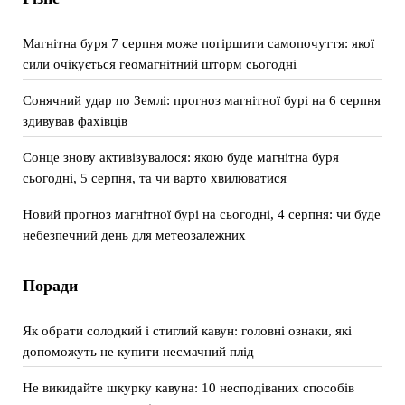
Магнітна буря 7 серпня може погіршити самопочуття: якої
сили очікується геомагнітний шторм сьогодні
Сонячний удар по Землі: прогноз магнітної бурі на 6 серпня
здивував фахівців
Сонце знову активізувалося: якою буде магнітна буря
сьогодні, 5 серпня, та чи варто хвилюватися
Новий прогноз магнітної бурі на сьогодні, 4 серпня: чи буде
небезпечний день для метеозалежних
Поради
Як обрати солодкий і стиглий кавун: головні ознаки, які
допоможуть не купити несмачний плід
Не викидайте шкурку кавуна: 10 несподіваних способів