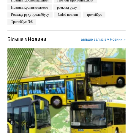
Новини Кіровоградщини
Новини Кропивницький
Новини Кропивницького
розклад руху
Розклад руху тролейбусу
Свіжі новини
тролейбус
Тролейбус №8
Більше з
Новини
Більше записів у Новини »