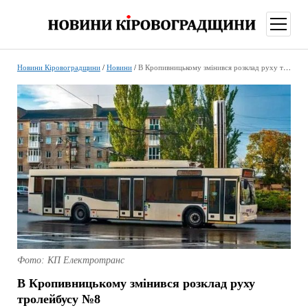
відкри
меню
Новини Кіровоградщини
/
Новини
/
В Кропивницькому змінився розклад руху тролейбусу №8
Фото: КП Електротранс
В Кропивницькому змінився розклад руху
тролейбусу №8