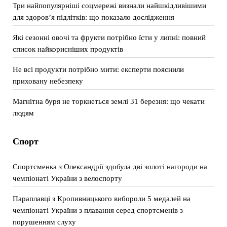
Три найпопулярніші соцмережі визнали найшкідливішими
для здоров’я підлітків: що показало дослідження
Які сезонні овочі та фрукти потрібно їсти у липні: повний
список найкорисніших продуктів
Не всі продукти потрібно мити: експерти пояснили
приховану небезпеку
Магнітна буря не торкнеться землі 31 березня: що чекати
людям
Спорт
Спортсменка з Олександрії здобула дві золоті нагороди на
чемпіонаті України з велоспорту
Параплавці з Кропивницького вибороли 5 медалей на
чемпіонаті України з плавання серед спортсменів з
порушенням слуху