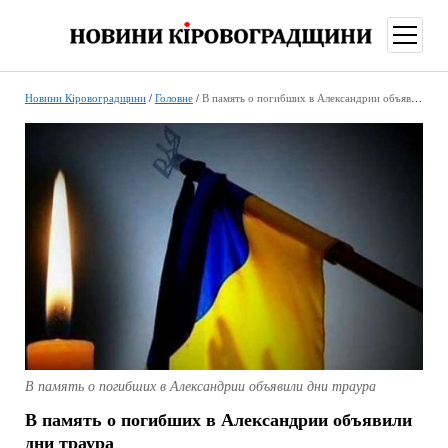
відкри
меню
Новини Кіровоградщини
/
Головне
/
В память о погибших в Александрии объявили дни траура
В память о погибших в Александрии объявили дни траура
В память о погибших в Александрии объявили
дни траура