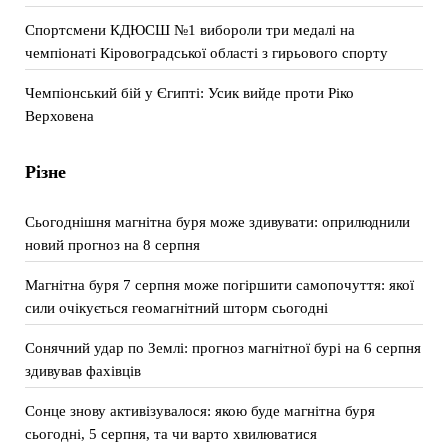
Спортсмени КДЮСШ №1 вибороли три медалі на
чемпіонаті Кіровоградської області з гирьового спорту
Чемпіонський бій у Єгипті: Усик вийде проти Ріко
Верховена
Різне
Сьогоднішня магнітна буря може здивувати: оприлюднили
новий прогноз на 8 серпня
Магнітна буря 7 серпня може погіршити самопочуття: якої
сили очікується геомагнітний шторм сьогодні
Сонячний удар по Землі: прогноз магнітної бурі на 6 серпня
здивував фахівців
Сонце знову активізувалося: якою буде магнітна буря
сьогодні, 5 серпня, та чи варто хвилюватися