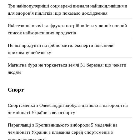
Три найпопулярніші соцмережі визнали найшкідливішими
для здоров’я підлітків: що показало дослідження
Які сезонні овочі та фрукти потрібно їсти у липні: повний
список найкорисніших продуктів
Не всі продукти потрібно мити: експерти пояснили
приховану небезпеку
Магнітна буря не торкнеться землі 31 березня: що чекати
людям
Спорт
Спортсменка з Олександрії здобула дві золоті нагороди на
чемпіонаті України з велоспорту
Параплавці з Кропивницького вибороли 5 медалей на
чемпіонаті України з плавання серед спортсменів з
порушенням слуху