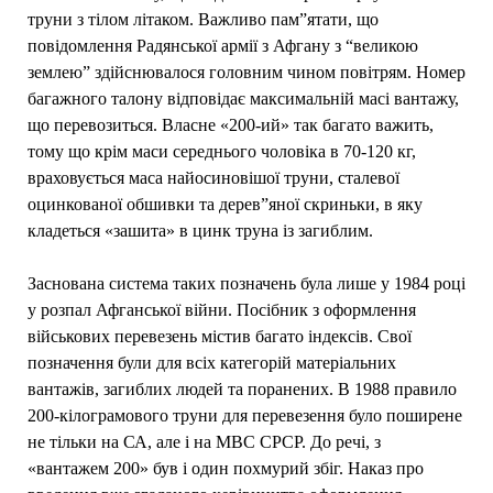
труни з тілом літаком. Важливо пам”ятати, що
повідомлення Радянської армії з Афгану з “великою
землею” здійснювалося головним чином повітрям. Номер
багажного талону відповідає максимальній масі вантажу,
що перевозиться. Власне «200-ий» так багато важить,
тому що крім маси середнього чоловіка в 70-120 кг,
враховується маса найосиновішої труни, сталевої
оцинкованої обшивки та дерев”яної скриньки, в яку
кладеться «зашита» в цинк труна із загиблим.
Заснована система таких позначень була лише у 1984 році
у розпал Афганської війни. Посібник з оформлення
військових перевезень містив багато індексів. Свої
позначення були для всіх категорій матеріальних
вантажів, загиблих людей та поранених. В 1988 правило
200-кілограмового труни для перевезення було поширене
не тільки на СА, але і на МВС СРСР. До речі, з
«вантажем 200» був і один похмурий збіг. Наказ про