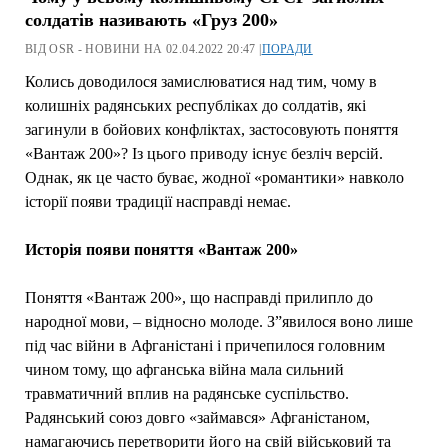
солдатів називають «Груз 200»
ВІД OSR - НОВИНИ НА 02.04.2022 20:47 |
ПОРАДИ
Колись доводилося замислюватися над тим, чому в
колишніх радянських республіках до солдатів, які
загинули в бойових конфліктах, застосовують поняття
«Вантаж 200»? Із цього приводу існує безліч версій.
Однак, як це часто буває, жодної «романтики» навколо
історії появи традиції насправді немає.
Исторія появи поняття «Вантаж 200»
Поняття «Вантаж 200», що насправді прилипло до
народної мови, – відносно молоде. З”явилося воно лише
під час війни в Афганістані і причепилося головним
чином тому, що афганська війна мала сильний
травматичний вплив на радянське суспільство.
Радянський союз довго «займався» Афганістаном,
намагаючись перетворити його на свій військовий та