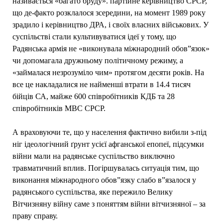
називається «багато бруду». партійне керівництво СРСР,
що де-факто розклалося зсередини, на момент 1989 року
зрадило і керівництво ДРА, і своїх власних військових. У
суспільстві стали культивуватися ідеї у тому, що
Радянська армія не «виконувала міжнародний обов”язок»
чи допомагала дружньому політичному режиму, а
«займалася незрозуміло чим» протягом десяти років. На
все це накладалися не найменші втрати в 14.4 тисяч
бійців СА, майже 600 співробітників КДБ та 28
співробітників МВС СРСР.
А враховуючи те, що у населення фактично вибили з-під
ніг ідеологічний ґрунт усієї афганської епопеї, підсумки
війни мали на радянське суспільство виключно
травматичний вплив. Погіршувалась ситуація тим, що
виконання міжнародного обов”язку слабо в”язалося у
радянського суспільства, яке пережило Велику
Вітчизняну війну саме з поняттям війни вітчизняної – за
праву справу.