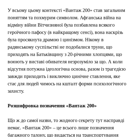
У всьому цьому контексті «Вантаж 200» став загальним
поняттям та похмурим символом. Афганська війна на
відміну війни Вітчизняної була позбавлена ​​всякого
героїчного пафосу (в найкращому сенсі), вона наскрізь
була просякнута драмою і цинізмом. Нікому в
радянському суспільстві не подобалися труни, що
приходять на Батьківщину з 20-річними хлопцями, що
воюють у виставі обивателя незрозуміло за що. А коли
відсутня потужна ідеологічна основа, разом із трагедією
завжди приходить і виключно цинічне ставлення, яке
стає для людей чимось на кшталт форми психологічного
захисту.
Розшифровка позначення «Вантаж 200»
Що ж до самої назви, то жодного секрету тут насправді
немає. «Вантаж 200» – це всього лише позначення
багажного талону, що видається на транспортування