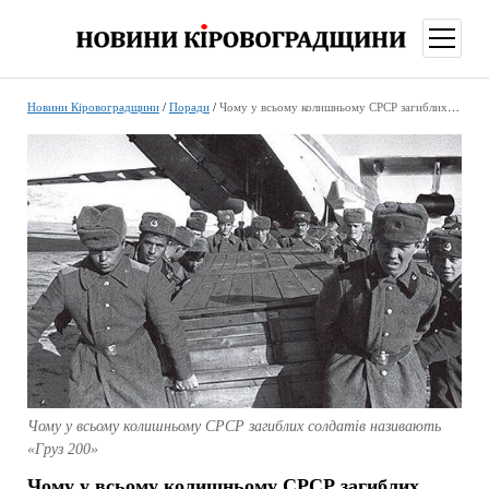
відкри
меню
Новини Кіровоградщини
/
Поради
/
Чому у всьому колишньому СРСР загиблих солдатів називають «Груз 200»
Чому у всьому колишньому СРСР загиблих солдатів називають
«Груз 200»
Чому у всьому колишньому СРСР загиблих