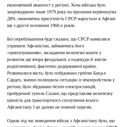
економічний аванпост у регіоні. Хоча війська було
запроваджено лише 1979 року на прохання керівництва
ДРА, економічна присутність СРСР наростало в Афгані
ще з другої половини 1960-х років.
Без перебільшення буде сказано, що СРСР намагався
утримати Афганістан, займаючись його
«цивілізуванням», вкладаючи величезні кошти у
розвиток ще вчора феодальної, а подекуди й зовсім
родоплемінної, фактично додержавної країни.
Розвивалися міста, було побудовано греблю Банд-е
Сардех, значно поліпшила ситуацію із землеробством у
регіоні, було збудовано безліч електростанцій,
пробурений тунель Саланг, що представляв величезну
цінність для транспортного сполучення всього
Афганістану. І це далеко не повний перелік.
Однак під час виведення військ з Афганістану було, що