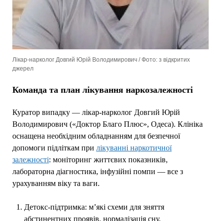
Лікар-нарколог Довгий Юрій Володимирович / Фото: з відкритих
джерел
Команда та план лікування наркозалежності
Куратор випадку — лікар-нарколог Довгий Юрій
Володимирович («Доктор Благо Плюс», Одеса). Клініка
оснащена необхідним обладнанням для безпечної
допомоги підліткам при
лікуванні наркотичної
залежності
: моніторинг життєвих показників,
лабораторна діагностика, інфузійні помпи — все з
урахуванням віку та ваги.
Детокс-підтримка: м’які схеми для зняття
абстинентних проявів, нормалізація сну,