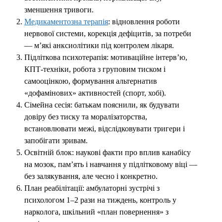
зменшення тривоги.
Медикаментозна терапія
: відновлення роботи
нервової системи, корекція дефіцитів, за потреби
— м’які анксиолітики під контролем лікаря.
Підліткова психотерапія: мотиваційне інтерв’ю,
КПТ-техніки, робота з груповим тиском і
самооцінкою, формування альтернатив
«дофамінових» активностей (спорт, хобі).
Сімейна сесія: батькам пояснили, як будувати
довіру без тиску та моралізаторства,
встановлювати межі, відслідковувати тригери і
запобігати зривам.
Освітній блок: наукові факти про вплив канабісу
на мозок, пам’ять і навчання у підлітковому віці —
без залякування, але чесно і конкретно.
План реабілітації: амбулаторні зустрічі з
психологом 1–2 рази на тиждень, контроль у
нарколога, шкільний «план повернення» з