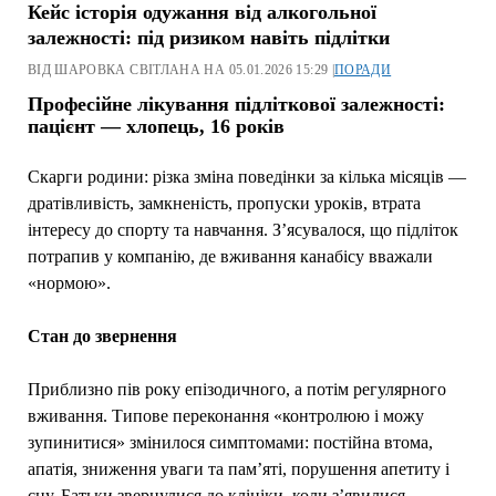
Кейс історія одужання від алкогольної
залежності: під ризиком навіть підлітки
ВІД ШАРОВКА СВІТЛАНА НА 05.01.2026 15:29 |
ПОРАДИ
Професійне лікування підліткової залежності:
пацієнт — хлопець, 16 років
Скарги родини: різка зміна поведінки за кілька місяців —
дратівливість, замкненість, пропуски уроків, втрата
інтересу до спорту та навчання. З’ясувалося, що підліток
потрапив у компанію, де вживання канабісу вважали
«нормою».
Стан до звернення
Приблизно пів року епізодичного, а потім регулярного
вживання. Типове переконання «контролюю і можу
зупинитися» змінилося симптомами: постійна втома,
апатія, зниження уваги та пам’яті, порушення апетиту і
сну. Батьки звернулися до клініки, коли з’явилися