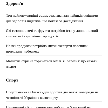
Здоров'я
Три найпопулярніші соцмережі визнали найшкідливішими
для здоров’я підлітків: що показало дослідження
Які сезонні овочі та фрукти потрібно їсти у липні: повний
список найкорисніших продуктів
Не всі продукти потрібно мити: експерти пояснили
приховану небезпеку
Магнітна буря не торкнеться землі 31 березня: що чекати
людям
Спорт
Спортсменка з Олександрії здобула дві золоті нагороди на
чемпіонаті України з велоспорту
Параплавці з Кропивницького вибороли 5 медалей на