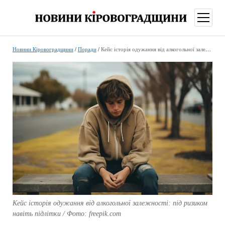
відкри
меню
Новини Кіровоградщини
/
Поради
/
Кейс історія одужання від алкогольної залежності: під ризиком навіть підлітки
Кейс історія одужання від алкогольної залежності: під ризиком
навіть підлітки / Фото: freepik.com