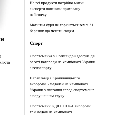
Не всі продукти потрібно мити:
експерти пояснили приховану
небезпеку
Магнітна буря не торкнеться землі 31
березня: що чекати людям
’я
Спорт
Спортсменка з Олександрії здобула дві
є
золоті нагороди на чемпіонаті України
ьняють
з велоспорту
Параплавці з Кропивницького
вибороли 5 медалей на чемпіонаті
України з плавання серед спортсменів
з порушенням слуху
Спортсмени КДЮСШ №1 вибороли
три медалі на чемпіонаті