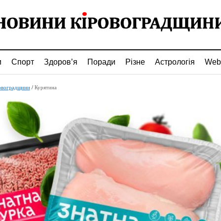
и
Спорт
Здоров’я
Поради
Різне
Астрологія
Web
овоградщини
/
Курятина