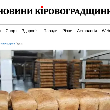
и
Спорт
Здоров’я
Поради
Різне
Астрологія
Web
овоградщини
/
цены