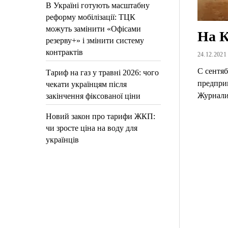
В Україні готують масштабну
реформу мобілізації: ТЦК
можуть замінити «Офісами
На К
резерву+» і змінити систему
контрактів
24.12.2021 
С сентяб
Тариф на газ у травні 2026: чого
предпри
чекати українцям після
Журнали
закінчення фіксованої ціни
Новий закон про тарифи ЖКП:
чи зросте ціна на воду для
українців