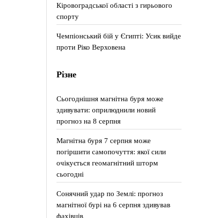
Кіровоградської області з гирьового
спорту
Чемпіонський бій у Єгипті: Усик вийде
проти Ріко Верховена
Різне
Сьогоднішня магнітна буря може
здивувати: оприлюднили новий
прогноз на 8 серпня
Магнітна буря 7 серпня може
погіршити самопочуття: якої сили
очікується геомагнітний шторм
сьогодні
Сонячний удар по Землі: прогноз
магнітної бурі на 6 серпня здивував
фахівців